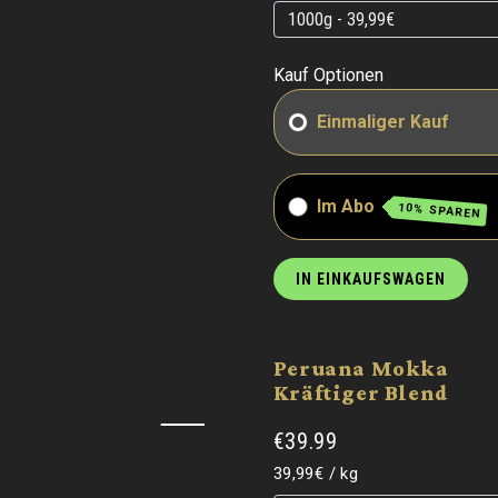
Grundpreis
Grundpreis
Kauf Optionen
Einmaliger Kauf
Im Abo
10% SPAREN
IN EINKAUFSWAGEN
Peruana Mokka
Kräftiger Blend
€39.99
Grundpreis
pro
39,99€
/
kg
Grundpreis
Grundpreis