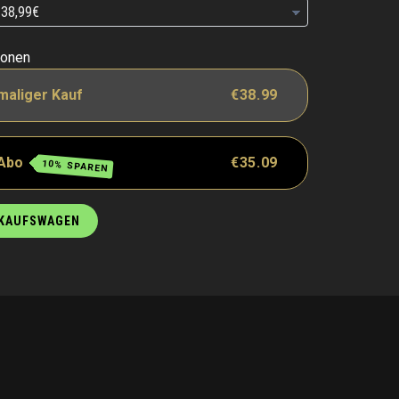
ionen
maliger Kauf
€38.99
 Abo
€35.09
10% SPAREN
NKAUFSWAGEN