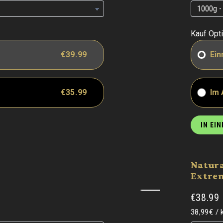
Grundpre
Grundpre
Kauf Opt
€39.99
Ein
€35.99
Im
IN EI
Natur
Extre
€38.99
Grundpre
38,99€
/
Grundpre
Grundpre