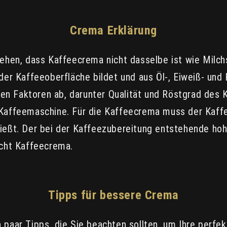
Crema Erklärung
stehen, dass Kaffeecrema nicht dasselbe ist wie Milc
der Kaffeeoberfläche bildet und aus Öl-, Eiweiß- und 
n Faktoren ab, darunter Qualität und Röstgrad des 
 Kaffeemaschine. Für die Kaffeecrema muss der Kaff
ließt. Der bei der Kaffeezubereitung entstehende ho
hicht Kaffeecrema.
Tipps für bessere Crema
paar Tipps, die Sie beachten sollten, um Ihre perfek