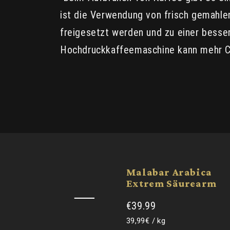
ist die Verwendung von frisch gemahle
freigesetzt werden und zu einer besser
Hochdruckkaffeemaschine kann mehr Cr
Malabar Arabica
Extrem Säurearm
€39.99
Grundpreis
pro
39,99€
/
kg