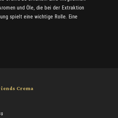
romen und Öle, die bei der Extraktion
ng spielt eine wichtige Rolle. Eine
riends Crema
is
pro
kg