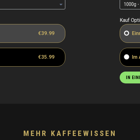
Kauf Opt
€39.99
Ein
€35.99
Im
IN EI
MEHR KAFFEEWISSEN