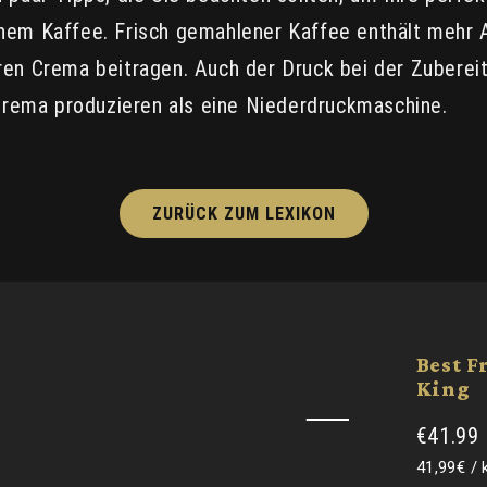
nem Kaffee. Frisch gemahlener Kaffee enthält mehr A
en Crema beitragen. Auch der Druck bei der Zubereitu
ema produzieren als eine Niederdruckmaschine.
ZURÜCK ZUM LEXIKON
Best F
King
€41.99
Grundpre
41,99€
/