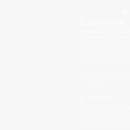
4
1. Sauerstoff
Richtig gelagert, dauert
wohlgemerkt. Bei gemahl
warum? Sauerstoff! Je län
deshalb besser in der Or
Und weil doppelt bekannt
Gefäß auf. Bye, Sauerstof
Pro Tipp: Zu frischer Ka
frei. Deshalb sollte Kaff
2. Hitze
Wärme ist dein bester Fr
der Brühvorgang selbst, 
Heizung. Vom Dach deines
Origin aus Äthiopien plö