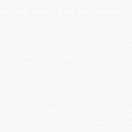
 Aroma Vernichter im Überblic
 es etwa acht Wochen, bis frisch gerösteter Kaffee sein Aroma ve
enem Kaffee verabschiedet sich der volle Geschmack schon nac
ger Kaffee Luft ausgesetzt ist, desto schaler wird er. Lass dein
iginalverpackung. Denn beim Umfüllen gerät er nur unnötig mit Sa
lich besser hält: bewahre den verpackten Kaffee zusätzlich in e
f. Hello, Aroma!
ffee schmeckt übrigens auch nicht. Die Bohnen setzen nach dem 
ee erstmal drei bis vier Tage ruhen, bevor du die erste Tasse auf
eund bei der Zubereitung. Nicht aber, wenn du Kaffee richtig lag
löst Hitze die Aromastoffe heraus. Also rette deinen Kaffee. Vom
 Kühlschranks. Lieber früher als später. Oder wundere dich, wa
tzlich keine Note von Beeren – sondern Pappe – enthält. Am best