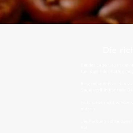
Die ri
Bei der Lagerung in den 
tun, damit der Kaffee mö
Ein großer Fehler, den v
Sauerstoff in Kontakt. De
Falls diese nicht wieder 
nutzen.
Die Packung sollte damit
hat.