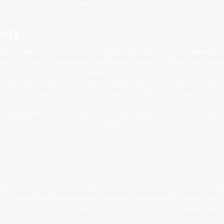
k oder einer Vorratskammer. Schön kühl.
eit
en zusammen? Nope. Denn auch Feuchtigkeit ist ein Aromakiller.
knen und dem Röstprozess wird darauf geachtet, dass kein Wass
as Aroma gleich mit in den Abguss. Erst wenn du dir deinen Kaff
 Wasser und Kaffee vereinen. An dieser Stelle räumen wir direkt 
lschrank zu suchen! Dort ist es zwar kühl. Aber auch ganz schön
n eine sinnvolle Option sein. Aber eher für eine Langzeitaufbew
u den Kaffee im verschlossenen Zustand auftauen lässt und dir
h an ein trockenes Plätzchen damit.
icht. Kaffee und Lichteinstrahlung sind keine besonders engen 
 Reifung der Kaffeekirschen absolut notwendig ist, nimmt sie d
schmack. Deshalb: Kaffee nicht in durchsichtigen Gefäßen lager
ältnis.