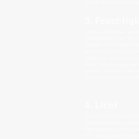
Kaffee nämlich im Schran
3. Feuchtigk
Kaffee und Wasser gehör
Aufbereitung, beim Troc
gelangt. Sonst fliesst d
zubereitest, dürfen sich
Kaffee hat nichts im Küh
Gefrierfach hingegen kan
Mengen. Und nur, wenn d
verbrauchst. Also: Einfac
4. Licht
Gehe ins Licht? Besser n
Sonne beim Anbau und der
Kaffeebohne jeglichen Ge
luft- und blickdichten Beh