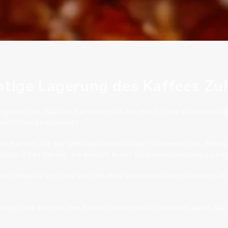
chtige Lagerung des Kaffees Z
eigenen vier Wänden hat man es in der Hand – hier kann man näm
glichst lange schmeckt.
iele machen, ist das Umfüllen in eine Dose. So kommen die Bohne
shalb ist es besser, sie einfach in der Originalverpackung zu be
verschließbar ist, zum Verschließen am besten einen luftdicht ab
 möglichst dicht an den Bohnen verschlossen werden, damit Sau