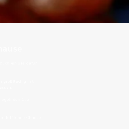
uhause
lich einiges dafür
n großflächig mit
lassen.
riegelnden Clip
erstoff keine Chance