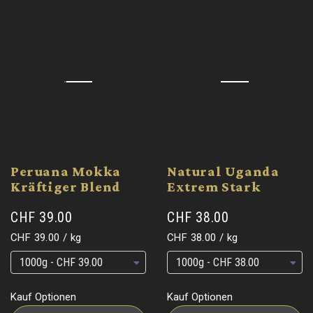
Peruana Mokka
Natural Uganda
Kräftiger Blend
Extrem Stark
CHF 39.00
CHF 38.00
Grundpreis
pro
Grundpreis
pro
CHF 39.00
/
kg
CHF 38.00
/
kg
Grundpreis
Grundpreis
Grundpreis
Grundpreis
Kauf Optionen
Kauf Optionen