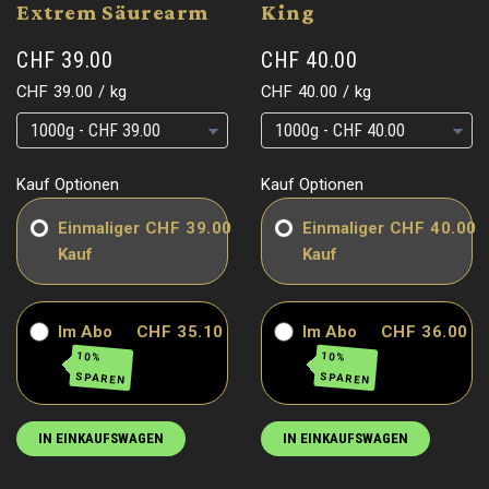
Extrem Säurearm
King
CHF 39.00
CHF 40.00
Grundpreis
pro
Grundpreis
pro
CHF 39.00
/
kg
CHF 40.00
/
kg
Grundpreis
Grundpreis
Grundpreis
Grundpreis
Kauf Optionen
Kauf Optionen
Einmaliger
CHF 39.00
Einmaliger
CHF 40.00
Kauf
Kauf
Im Abo
CHF 35.10
Im Abo
CHF 36.00
10%
10%
SPAREN
SPAREN
IN EINKAUFSWAGEN
IN EINKAUFSWAGEN